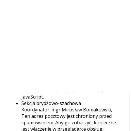
Poniżej zapisy do poszczególnych koordynatorów
sekcji:
Sekcja sportów walki
Koordynator: ppor. dr inż. Sławomir
Gromadzki,
Ten adres pocztowy jest
chroniony przed spamowaniem. Aby go
zobaczyć, konieczne jest włączenie w
przeglądarce obsługi JavaScript.
Sekcja rekreacji ruchowej i turystyki
Koordynator: dr Ewa Wiśniewska,
Ten adres
pocztowy jest chroniony przed
spamowaniem. Aby go zobaczyć, konieczne
jest włączenie w przeglądarce obsługi
JavaScript.
Sekcja brydżowo-szachowa
Koordynator: mgr Mirosław Boniakowski,
Ten adres pocztowy jest chroniony przed
spamowaniem. Aby go zobaczyć, konieczne
jest włączenie w przeglądarce obsługi